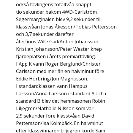
också tävlingens totaltvåa knappt
tio sekunder bakom 4WD-Carlström.
Segermarginalen blev 9,2 sekunder till
klasstvåan Jonas Åkesson/Tobias Pettersson
och 3,7 sekunder därefter
återfinns Wille Gad/Anton Johansson.
Kristian Johansson/Peter Wester knep
fjärdeplatsen i årets premiärtävling.
I App K vann Roger Berglund/Christer
Carlsson med mer än en halvminut före
Eddie Hörbring/Jon Magnusson.
I standardklassen vann Hampus
Larsson/Anna Larsson i standard A och i
standard B blev det hemmasonen Robin
Liljegren/Nathalie Nilsson som var
2,9 sekunder före klasstvåan David
Pettersson/Isa Kolmbäck. En halvminut
efter klassvinnaren Liljegren körde Sam