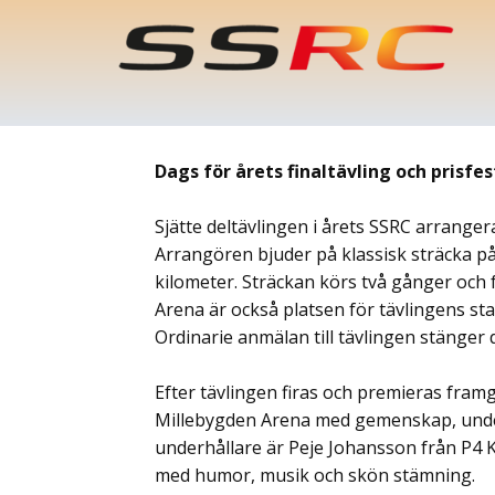
Dags för årets finaltävling och prisfes
Sjätte deltävlingen i årets SSRC arrange
Arrangören bjuder på klassisk sträcka p
kilometer. Sträckan körs två gånger och f
Arena är också platsen för tävlingens star
Ordinarie anmälan till tävlingen stänger 
Efter tävlingen firas och premieras fram
Millebygden Arena med gemenskap, under
underhållare är Peje Johansson från P4
med humor, musik och skön stämning.