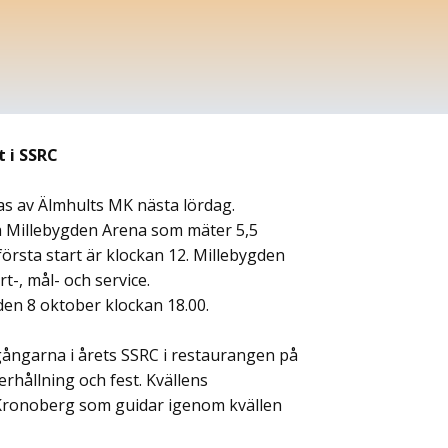
t i SSRC
ras av Älmhults MK nästa lördag.
å Millebygden Arena som mäter 5,5
örsta start är klockan 12. Millebygden
t-, mål- och service.
den 8 oktober klockan 18.00.
gångarna i årets SSRC i restaurangen på
hållning och fest. Kvällens
 Kronoberg som guidar igenom kvällen