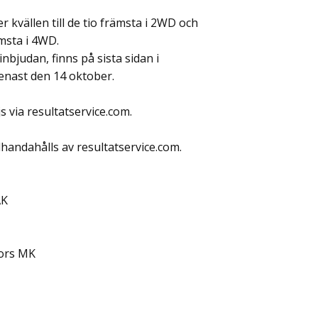
 kvällen till de tio främsta i 2WD och
msta i 4WD.
inbjudan, finns på sista sidan i
enast den 14 oktober.
s via resultatservice.com.
lhandahålls av resultatservice.com.
AK
fors MK