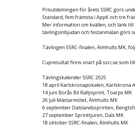
Prisutdelningen för årets SSRC görs under
Standard, fem främsta i AppK och tre frä
Mer information om kvällen, och länk till 
tävlingsinbjudan och festanmälan görs s
Tävlingen SSRC-finalen, Älmhults MK, följ
Cupresultat finns snart på ssrc.se som til
Tävlingskalender SSRC 2025
18 april Karlskronapokalen, Karlskrona 
14 juni Borås Bil Rallysprint, Toarps MK
26 juli Mästarmötet, Älmhults MK
6 september Dalslandssprinten, Bengts
27 september Sprinttjuren, Dals MK
18 oktober SSRC-finalen, Älmhults MK