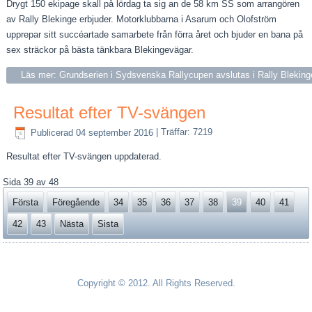
Drygt 150 ekipage skall på lördag ta sig an de 58 km SS som arrangören
av Rally Blekinge erbjuder. Motorklubbarna i Asarum och Olofström
upprepar sitt succéartade samarbete från förra året och bjuder en bana på
sex sträckor på bästa tänkbara Blekingevägar.
Läs mer: Grundserien i Sydsvenska Rallycupen avslutas i Rally Bleking
Resultat efter TV-svängen
Publicerad 04 september 2016
|
Träffar: 7219
Resultat efter TV-svängen uppdaterad.
Sida 39 av 48
Första
Föregående
34
35
36
37
38
39
40
41
42
43
Nästa
Sista
Copyright © 2012. All Rights Reserved.