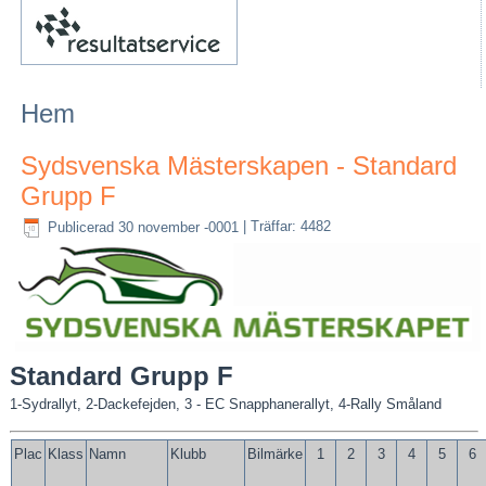
Hem
Sydsvenska Mästerskapen - Standard
Grupp F
Publicerad 30 november -0001
|
Träffar: 4482
Standard Grupp F
1-Sydrallyt, 2-Dackefejden, 3 - EC Snapphanerallyt, 4-Rally Småland
Plac
Klass
Namn
Klubb
Bilmärke
1
2
3
4
5
6