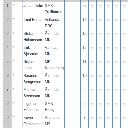
1
4
Johan Holm
SMK
25
0
0
0
0
0
Trollhättan
2
4
Emil Friman
Vetlanda
18
0
0
0
0
0
RRC
3
4
Stefan
Älmhults
15
0
0
0
0
0
Håkansson
MK
4
4
Erik
Vännäs
12
0
0
0
0
0
Sjöström
MK
5
4
Niklas
MK
11
0
0
0
0
0
Ledin
Kopparberg
6
4
Rasmus
Älmhults
10
0
0
0
0
0
Bengtsson
MK
7
4
Markus
Älmhults
9
0
0
0
0
0
Svensson
MK
8
4
Ingemar
SMK
8
0
0
0
0
0
Månsson
Hörby
9
4
Kevin
Asarums
7
0
0
0
0
0
Gustavsson
MS