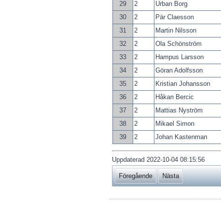
29
2
Urban Borg
30
2
Pär Claesson
31
2
Martin Nilsson
32
2
Ola Schönström
33
2
Hampus Larsson
34
2
Göran Adolfsson
35
2
Kristian Johansson
36
2
Håkan Bercic
37
2
Mattias Nyström
38
2
Mikael Simon
39
2
Johan Kastenman
Uppdaterad 2022-10-04 08:15:56
Föregående
Nästa