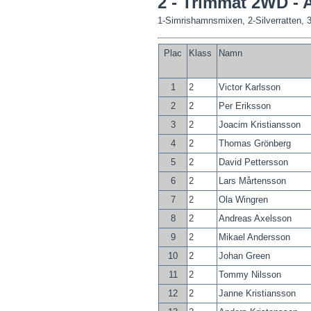
2 - Trimmat 2WD - 
1-Simrishamnsmixen, 2-Silverratten,
Plac
Klass
Namn
1
2
Victor Karlsson
2
2
Per Eriksson
3
2
Joacim Kristiansson
4
2
Thomas Grönberg
5
2
David Pettersson
6
2
Lars Mårtensson
7
2
Ola Wingren
8
2
Andreas Axelsson
9
2
Mikael Andersson
10
2
Johan Green
11
2
Tommy Nilsson
12
2
Janne Kristiansson