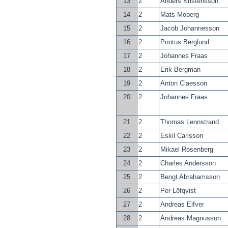
13
2
Anders Kristensson
14
2
Mats Moberg
15
2
Jacob Johannesson
16
2
Pontus Berglund
17
2
Johannes Fraas
18
2
Erik Bergman
19
2
Anton Claesson
20
2
Johannes Fraas
21
2
Thomas Lennstrand
22
2
Eskil Carlsson
23
2
Mikael Rosenberg
24
2
Charles Andersson
25
2
Bengt Abrahamsson
26
2
Per Löfqvist
27
2
Andreas Elfver
28
2
Andreas Magnusson