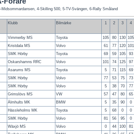
A-Förare
 3-Midsommardansen, 4-Skilling 500, 5-TV-Svängen, 6-Rally Småland
Klubb
Bilmärke
1
2
3
Vimmerby MS
Toyota
105
80
130
105
Kristdala MS
Volvo
61
77
120
101
SMK Hörby
Toyota
69
59
105
93
Oskarshamns RRC
Volvo
101
74
125
97
Asarums MS
Toyota
5
71
115
69
SMK Hörby
Volvo
77
53
75
73
SMK Hörby
Volvo
5
38
70
77
Grimslövs MS
VW
57
47
80
65
Älmhults MK
BMW
5
35
90
0
Hässleholms MK
Toyota
5
68
0
0
SMK Hörby
Volvo
81
56
95
0
Wäxjö MS
Volvo
0
44
100
81