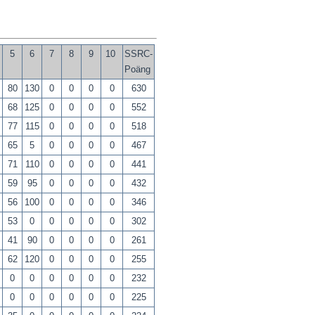
4
5
6
7
8
9
10
SSRC-
Poäng
80
130
0
0
0
0
630
68
125
0
0
0
0
552
77
115
0
0
0
0
518
65
5
0
0
0
0
467
71
110
0
0
0
0
441
59
95
0
0
0
0
432
56
100
0
0
0
0
346
53
0
0
0
0
0
302
41
90
0
0
0
0
261
62
120
0
0
0
0
255
0
0
0
0
0
0
232
0
0
0
0
0
0
225