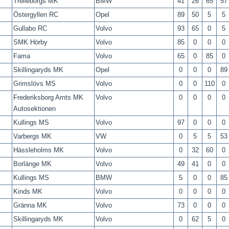
Trelleborgs MK
BMW
41
26
65
57
Östergyllen RC
Opel
89
50
5
5
Gullabo RC
Volvo
93
65
0
5
SMK Hörby
Volvo
85
0
0
0
Fama
Volvo
65
0
85
0
Skillingaryds MK
Opel
0
0
0
89
Grimslövs MS
Volvo
0
0
110
0
Frederiksborg Amts MK
Volvo
0
0
0
0
Autosektionen
Kullings MS
Volvo
97
0
0
0
Varbergs MK
VW
0
5
5
53
Hässleholms MK
Volvo
0
32
60
0
Borlänge MK
Volvo
49
41
0
0
Kullings MS
BMW
5
0
0
85
Kinds MK
Volvo
0
0
0
0
Gränna MK
Volvo
73
0
0
0
Skillingaryds MK
Volvo
0
62
5
0