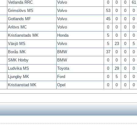
Vetlanda RRC
Volvo
0
0
0
61
Grimslövs MS
Volvo
53
0
0
0
Gotlands MF
Volvo
45
0
0
0
Arlövs MC
Volvo
0
0
0
0
Kristianstads MK
Honda
5
0
0
0
Växjö MS
Volvo
5
23
0
5
Borås MK
BMW
37
0
0
0
SMK Hörby
BMW
0
0
0
0
Ludvika MS
Toyota
0
29
0
0
Ljungby MK
Ford
0
5
0
0
Kristianstad MK
Opel
0
0
0
0