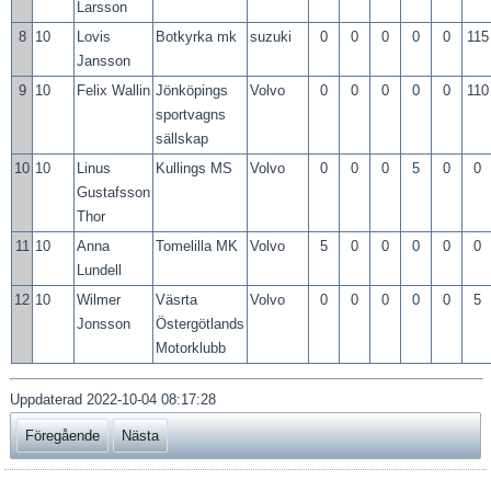
Larsson
8
10
Lovis
Botkyrka mk
suzuki
0
0
0
0
0
115
Jansson
9
10
Felix Wallin
Jönköpings
Volvo
0
0
0
0
0
110
sportvagns
sällskap
10
10
Linus
Kullings MS
Volvo
0
0
0
5
0
0
Gustafsson
Thor
11
10
Anna
Tomelilla MK
Volvo
5
0
0
0
0
0
Lundell
12
10
Wilmer
Väsrta
Volvo
0
0
0
0
0
5
Jonsson
Östergötlands
Motorklubb
Uppdaterad 2022-10-04 08:17:28
Föregående
Nästa