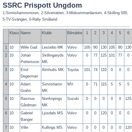
SSRC Prispott Ungdom
1-Simrishamnsmixen, 2-Silverratten, 3-Midsommardansen, 4-Skilling 500,
5-TV-Svängen, 6-Rally Småland
Klass
Namn
Klubb
Bilmärke
1
2
3
4
5
6
1
10
Wille Gad
Lessebo MK
Volvo
105
80
130
105
80
130
2
10
Johan
Skillingaryds
Volvo
0
77
125
101
77
0
Pettersson
MK
3
10
Emil
Älmhults MK
Toyota
101
74
110
0
0
0
Degerman
4
10
Adam
Simrishamn
WV
0
71
115
5
5
5
Grahn
MK
5
10
Rasmus
Norrköpings
Suzuki
0
0
0
0
0
125
Gårdman
MK
6
10
Gabriel
Ljusdals MS
Volvo
0
0
120
0
0
0
Banger
7
10
Ville
Kullings MS
Volvo
0
0
0
0
0
120