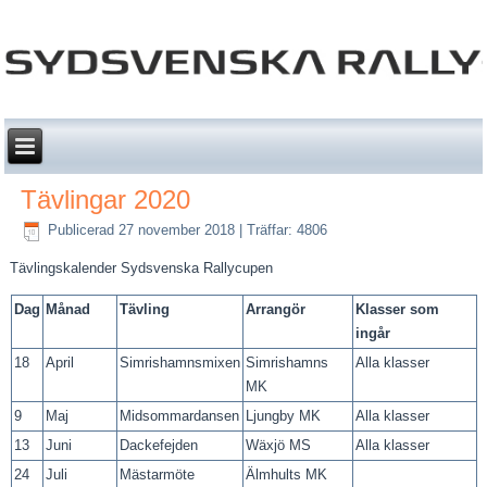
Tävlingar 2020
Publicerad 27 november 2018
|
Träffar: 4806
Tävlingskalender Sydsvenska Rallycupen
Dag
Månad
Tävling
Arrangör
Klasser som
ingår
18
April
Simrishamnsmixen
Simrishamns
Alla klasser
MK
9
Maj
Midsommardansen
Ljungby MK
Alla klasser
13
Juni
Dackefejden
Wäxjö MS
Alla klasser
24
Juli
Mästarmöte
Älmhults MK