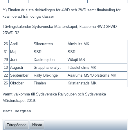
**) Finalen är sista deltävlingen för 4WD och 2WD samt finaltävling för
kvalificerad från övriga klasser
Tävlingskalender Sydsvenska Mästerskapet, klasserna 4WD 2FWD
2RWD R2
26
April
Silverratten
Älmhults MK
31
Maj
SSR
SSR
29
Juni
Dackefejden
Wäxjö MS
10
Augusti
Snapphanerallyt
Hässleholms MK
22
September
Rally Blekinge
Asarums MS/Olofströms MK
26
Oktober
Finalen
Kristianstads MK
Varmt välkomna till Sydsvenska Rallycupen och Sydsvenska
Mästerskapet 2019.
Mats Bergman
Föregående
Nästa