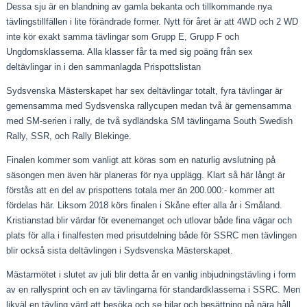
Dessa sju är en blandning av gamla bekanta och tillkommande nya
tävlingstillfällen i lite förändrade former. Nytt för året är att 4WD och 2 WD
inte kör exakt samma tävlingar som Grupp E, Grupp F och
Ungdomsklasserna. Alla klasser får ta med sig poäng från sex
deltävlingar in i den sammanlagda Prispottslistan
Sydsvenska Mästerskapet har sex deltävlingar totalt, fyra tävlingar är
gemensamma med Sydsvenska rallycupen medan två är gemensamma
med SM-serien i rally, de två sydländska SM tävlingarna South Swedish
Rally, SSR, och Rally Blekinge.
Finalen kommer som vanligt att köras som en naturlig avslutning på
säsongen men även här planeras för nya upplägg. Klart så här långt är
förstås att en del av prispottens totala mer än 200.000:- kommer att
fördelas här. Liksom 2018 körs finalen i Skåne efter alla år i Småland.
Kristianstad blir värdar för evenemanget och utlovar både fina vägar och
plats för alla i finalfesten med prisutdelning både för SSRC men tävlingen
blir också sista deltävlingen i Sydsvenska Mästerskapet.
Mästarmötet i slutet av juli blir detta år en vanlig inbjudningstävling i form
av en rallysprint och en av tävlingarna för standardklasserna i SSRC. Men
likväl en tävling värd att besöka och se bilar och besättning på nära håll.