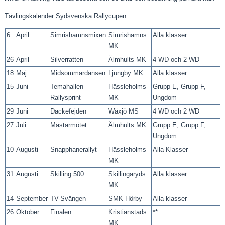
Tävlingskalender Sydsvenska Rallycupen
6
April
Simrishamnsmixen
Simrishamns
Alla klasser
MK
26
April
Silverratten
Älmhults MK
4 WD och 2 WD
18
Maj
Midsommardansen
Ljungby MK
Alla klasser
15
Juni
Temahallen
Hässleholms
Grupp E, Grupp F,
Rallysprint
MK
Ungdom
29
Juni
Dackefejden
Wäxjö MS
4 WD och 2 WD
27
Juli
Mästarmötet
Älmhults MK
Grupp E, Grupp F,
Ungdom
10
Augusti
Snapphanerallyt
Hässleholms
Alla Klasser
MK
31
Augusti
Skilling 500
Skillingaryds
Alla klasser
MK
14
September
TV-Svängen
SMK Hörby
Alla klasser
26
Oktober
Finalen
Kristianstads
**
MK