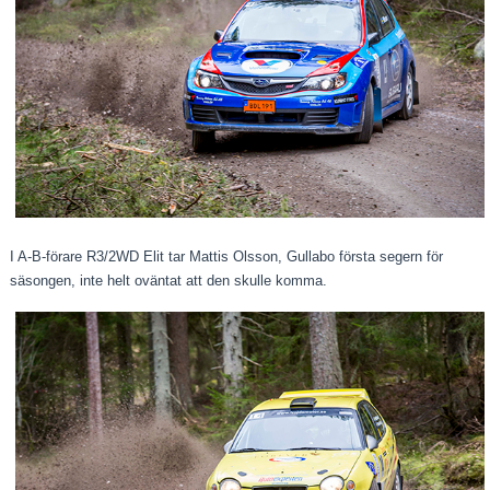
I A-B-förare R3/2WD Elit tar Mattis Olsson, Gullabo första segern för
säsongen, inte helt oväntat att den skulle komma.