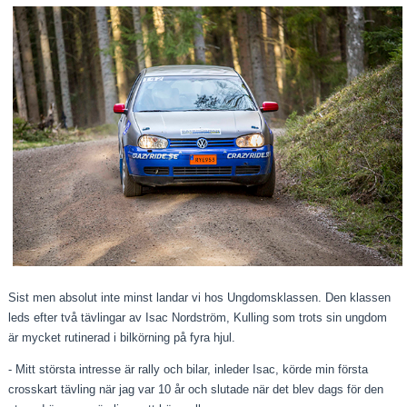
Sist men absolut inte minst landar vi hos Ungdomsklassen. Den klassen
leds efter två tävlingar av Isac Nordström, Kulling som trots sin ungdom
är mycket rutinerad i bilkörning på fyra hjul.
- Mitt största intresse är rally och bilar, inleder Isac, körde min första
crosskart tävling när jag var 10 år och slutade när det blev dags för den