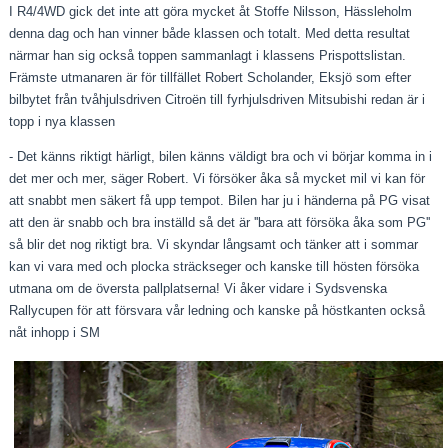
I R4/4WD gick det inte att göra mycket åt Stoffe Nilsson, Hässleholm
denna dag och han vinner både klassen och totalt. Med detta resultat
närmar han sig också toppen sammanlagt i klassens Prispottslistan.
Främste utmanaren är för tillfället Robert Scholander, Eksjö som efter
bilbytet från tvåhjulsdriven Citroën till fyrhjulsdriven Mitsubishi redan är i
topp i nya klassen
- Det känns riktigt härligt, bilen känns väldigt bra och vi börjar komma in i
det mer och mer, säger Robert. Vi försöker åka så mycket mil vi kan för
att snabbt men säkert få upp tempot. Bilen har ju i händerna på PG visat
att den är snabb och bra inställd så det är ''bara att försöka åka som PG''
så blir det nog riktigt bra. Vi skyndar långsamt och tänker att i sommar
kan vi vara med och plocka sträckseger och kanske till hösten försöka
utmana om de översta pallplatserna! Vi åker vidare i Sydsvenska
Rallycupen för att försvara vår ledning och kanske på höstkanten också
nåt inhopp i SM